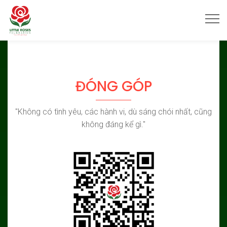
ĐÓNG GÓP
"Không có tình yêu, các hành vi, dù sáng chói nhất, cũng
không đáng kể gì."