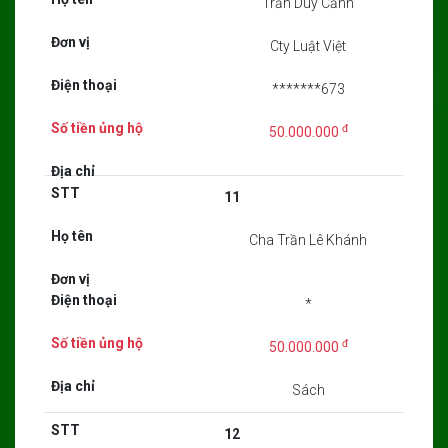
Trần Duy Cảnh
Cty Luật Việt
*******673
đ
50.000.000
11
Cha Trần Lê Khánh
*
đ
50.000.000
Sách
12