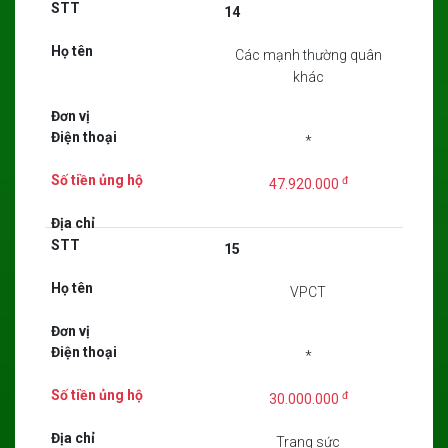
14
Các mạnh thường quân
khác
*
đ
47.920.000
15
VPCT
*
đ
30.000.000
Trang sức