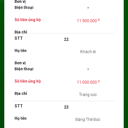
*
đ
11.900.000
22
Khách lẻ
*
đ
11.000.000
Trang sức
23
Đặng Thế Đức