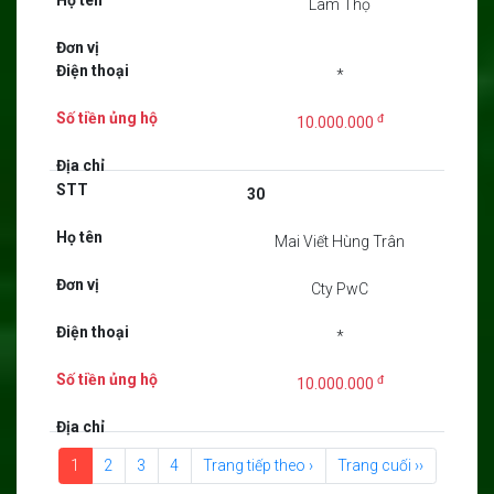
Lâm Thọ
*
đ
10.000.000
30
Mai Viết Hùng Trân
Cty PwC
*
đ
10.000.000
1
2
3
4
Trang tiếp theo ›
Trang cuối ››