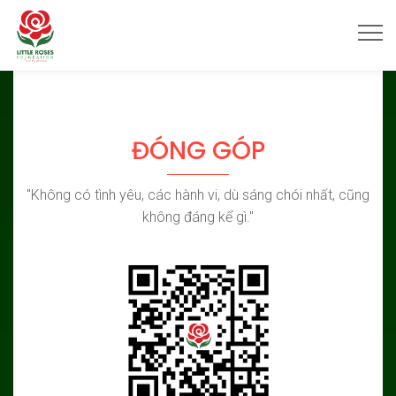
ĐÓNG GÓP
"Không có tình yêu, các hành vi, dù sáng chói nhất, cũng
không đáng kể gì."